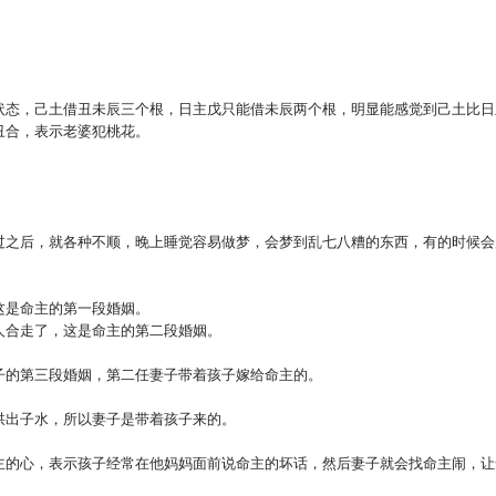
状态，己土借丑未辰三个根，日主戊只能借未辰两个根，明显能感觉到己土比日
丑合，表示老婆犯桃花。
。
过之后，就各种不顺，晚上睡觉容易做梦，会梦到乱七八糟的东西，有的时候会
这是命主的第一段婚姻。
人合走了，这是命主的第二段婚姻。
子的第三段婚姻，第二任妻子带着孩子嫁给命主的。
拱出子水，所以妻子是带着孩子来的。
主的心，表示孩子经常在他妈妈面前说命主的坏话，然后妻子就会找命主闹，让