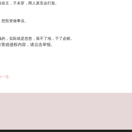
落命主，子未穿，两人甚至会打架。
，想投资做事业。
钱的，实际就是忽悠，落不了地，干了必赔。
有害或侵权内容，请点击举报。
悔一生