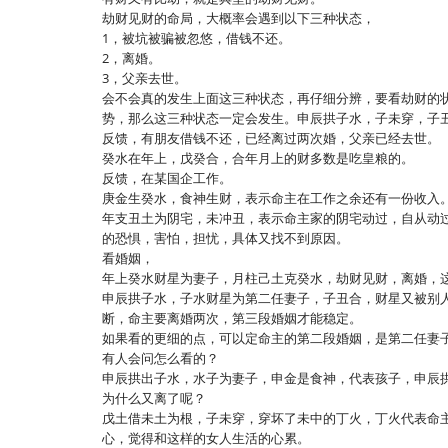
劫财见财的命局，大概率会遇到以下三种状态，
1，被坑被骗被忽悠，借钱不还。
2，离婚。
3，父亲去世。
会不会真的发生上面这三种状态，再仔细分辨，要看劫财的
势，那么这三种状态一定会发生。申辰拱子水，子未穿，子
反馈，有朋友借钱不还，已经离过两次婚，父亲已经去世。
癸水在年上，戊癸合，合年月上的财多数是吃皇粮的。
反馈，在某国企工作。
庚金生癸水，食神生财，表示命主在工作之余还有一份收入
年支丑土为阴宅，未冲丑，表示命主家的阴宅动过，自从动
的恐惧，害怕，担忧，具体又找不到原因。
看婚姻，
年上癸水财星为妻子，月柱己土克癸水，劫财见财，离婚，
申辰拱子水，子水财星为第二任妻子，子丑合，财星又被别
断，命主要离婚两次，第三段婚姻才能稳定。
如果看的更细的点，可以定命主的第二段婚姻，是第二任妻
有人会问怎么看的？
申辰拱出子水，水子为妻子，申金是食神，代表孩子，申辰
为什么又离了呢？
戊土借未土为根，子未穿，穿坏了未中的丁火，丁火代表命
心，觉得和这样的女人生活的心累。