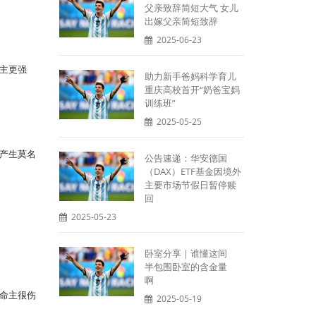
父亲致辞简短大气 女儿
出嫁父亲简短致辞
2025-06-23
主更强
助力新手爸妈科学育儿
重庆高校首开“奶爸宝妈
训练班”
2025-05-25
产生莫名
公告速递：华安德国
（DAX）ETF基金因境外
主要市场节假日暂停赎
回
2025-05-23
卧室分享｜谁懂这间
半包围卧室的含金量
啊
命主很伤
2025-05-19