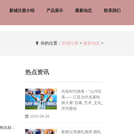
新城注册介绍
产品展示
最新动态
联系我们
你的位置：
新城注册
>
最新动态
>
热点资讯
共绘时代画卷！“山河壮
美——江苏当代名家绘
画大展”启幕_艺术_文化_
洋河股份
2025-06-26
有比劫，
新娘父亲婚礼致辞 婚礼