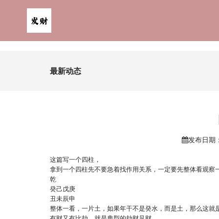
最新动态
发布日期：2
这篇写一个四柱，
拿到一个四柱先不要急着找作用关系，一定要先整体看观察
乾
癸己戊庚
丑未辰申
整体一看，一片土，如果年干不是癸水，而是土，那么这就
有财又有比劫，就是典型的劫财见财。