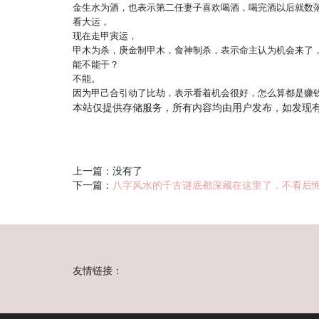
金生水为酒，也表示第二任妻子喜欢喝酒，喝完酒以后就数
看大运，
现在走甲寅运，
甲木为杀，庚金制甲木，食神制杀，表示命主认为机会来了
能不能干？
不能。
因为甲己合引动了比劫，表示看着机会很好，怎么算都是赚
本站仅提供存储服务，所有内容均由用户发布，如发现
上一篇：没有了
下一篇：
八字风水的千古谜底都深藏在这里了，不看后
友情链接：